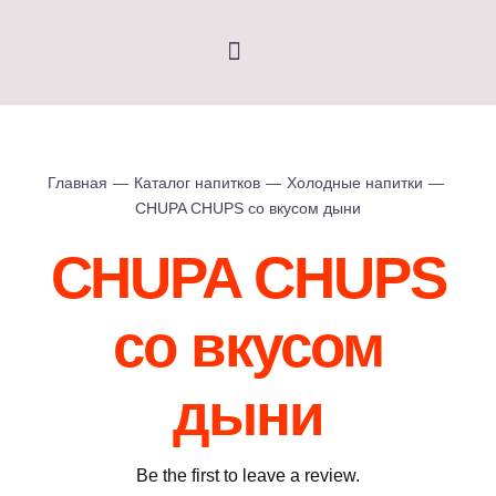
Skip
to
Toggle
content
Navigation
Wabi-Sabi
Главная
—
Каталог напитков
—
Холодные напитки
—
Каталог напитков
CHUPA CHUPS со вкусом дыни
О нас
CHUPA CHUPS
со вкусом
дыни
Be the first to leave a review.