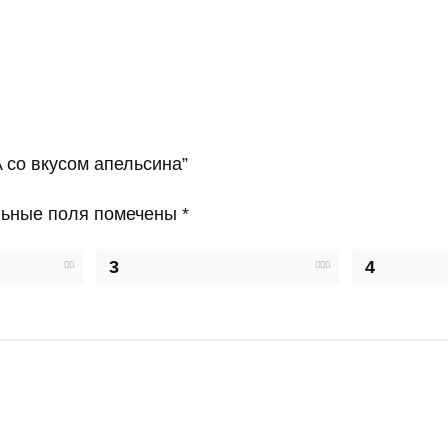
 со вкусом апельсина”
льные поля помечены
*
3
4