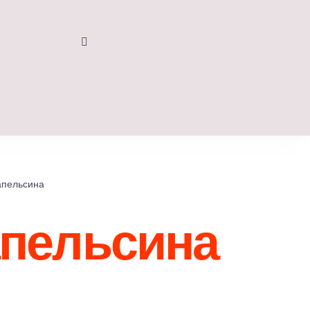
Результат
поиска:
апельсина
апельсина